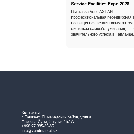
Service Facilities Expo 2026
Выставка Vend ASEAN —
профессиональная передвижная в
посвященная вендинговым автома
системам самообслуживания, — 
значительного успеха в Таиланде
…
Контакты
г. Ташкент, Яшнабадский район, улица
Фаргона Йули, 3 тупик 157-А
+998 97 385-85-85
info@vendmarket.uz