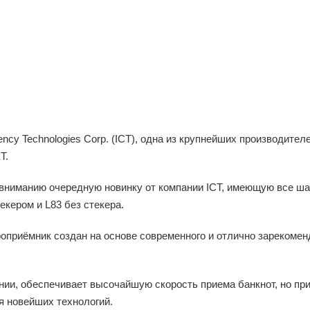
rency Technologies Corp. (ICT), одна из крупнейших производите
T.
иманию очередную новинку от компании ICT, имеющую все шан
екером и L83 без стекера.
роприёмник создан на основе современного и отлично зарекоме
нии, обеспечивает высочайшую скорость приема банкнот, но пр
я новейших технологий.