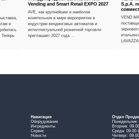
Vending and Smart Retail EXPO 2027
S.p.A. 
совмест
AVE, как крупнейшее и наиболее
VEND MA
ыставка,
влиятельное в мире мероприятие в
поставщи
там и
индустрии вендинговых автоматов и
зерновог
добилась
интеллектуальной розничной торговли
итальянс
. Теперь
приглашает 2027 года …
LAVAZZA 
Навигация
Отдел Прода
Оборудование
Понедельник: 
Ингредиенты
Вторник: 09.0
Сервис
Среда: 09.00-
Новости
Четверг: 09.0