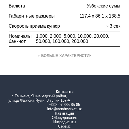
Валюта
Узбекские сумы
Габаритные размеры
117.4 х 86.1 х 138.5
Скорость приема купюр
~ 3 сек
Номиналы
1.000, 2.000, 5.000, 10.000, 20.000,
банкнот
50.000, 100.000, 200.000
+ БОЛЬШЕ ХАРАКТЕРИСТИК
Источник питания
12V DC (10 ~ 16V DV)
Способ приема купюр
Четырехсторонний
Протокол работы
Pulse, MDB, ccNet
Контакты
Вес
~ 0.8 кг
г. Ташкент, Яшнабадский район,
улица Фаргона Йули, 3 тупик 157-А
Ширина принимаемых купюр
61 ~ 83 мм
+998 97 385-85-85
info@vendmarket.uz
Навигация
Оборудование
Ингредиенты
Сервис