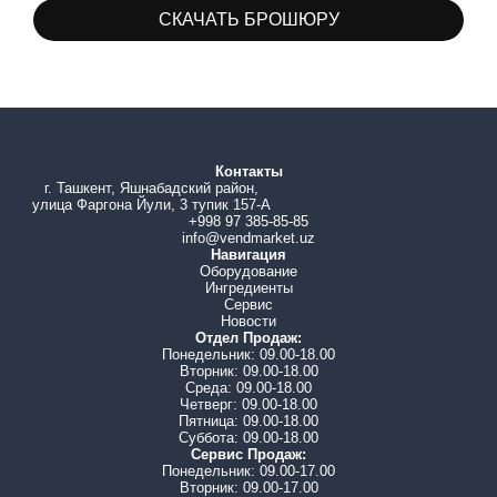
СКАЧАТЬ БРОШЮРУ
Шоколад
6.0 кг
Молоко
6.0 кг
Топпинг
2.5 кг
Топпинг
6.0 кг
Контакты
Стаканы / Размешиватели
500 / 450 шт
г. Ташкент, Яшнабадский район,
улица Фаргона Йули, 3 тупик 157-А
Подключение платежных систем
возможно
+998 97 385-85-85
info@vendmarket.uz
Навигация
Оборудование
Ингредиенты
Сервис
Новости
Отдел Продаж:
Понедельник: 09.00-18.00
Вторник: 09.00-18.00
Среда: 09.00-18.00
Четверг: 09.00-18.00
Пятница: 09.00-18.00
Суббота: 09.00-18.00
Сервис Продаж:
Понедельник: 09.00-17.00
Вторник: 09.00-17.00